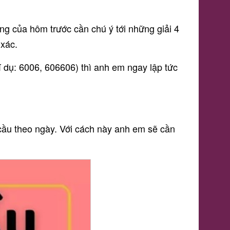
g của hôm trước cần chú ý tới những giải 4
 xác.
ví dụ: 6006, 606606) thì anh em ngay lập tức
cầu theo ngày. Với cách này anh em sẽ cần