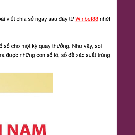
ài viết chia sẻ ngay sau đây từ
Winbet88
nhé!
ổ số cho một kỳ quay thưởng. Như vậy, soi
 được những con số lô, số đề xác suất trúng