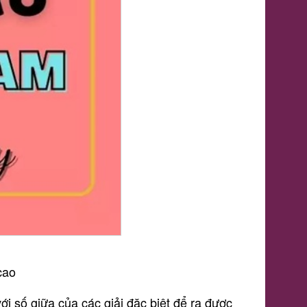
cao
ới số giữa của các giải đặc biệt để ra được