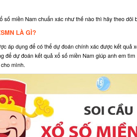
 số miền Nam chuẩn xác như thế nào thì hãy theo dõi b
XSMN LÀ GÌ?
ợc áp dụng để có thể dự đoán chính xác được kết quả x
 để dự đoán kết quả xổ số miền Nam giúp anh em tìm ra
t cho mình.