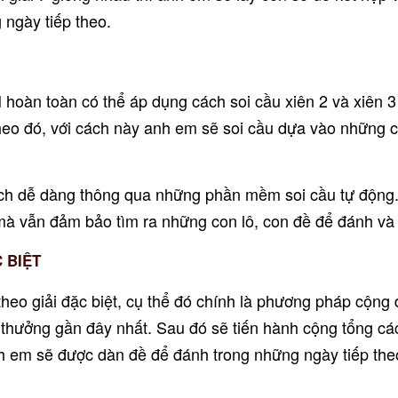
ngày tiếp theo.
hoàn toàn có thể áp dụng cách soi cầu xiên 2 và xiên
eo đó, với cách này anh em sẽ soi cầu dựa vào những cặ
ch dễ dàng thông qua những phần mềm soi cầu tự động.
 mà vẫn đảm bảo tìm ra những con lô, con đề để đánh và 
 BIỆT
heo giải đặc biệt, cụ thể đó chính là phương pháp cộng
 thưởng gần đây nhất. Sau đó sẽ tiến hành cộng tổng các
anh em sẽ được dàn đề để đánh trong những ngày tiếp the