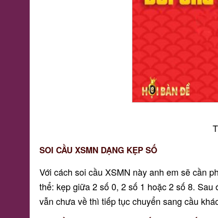
T
SOI CẦU XSMN DẠNG KẸP SỐ
Với cách soi cầu XSMN này anh em sẽ cần ph
thể: kẹp giữa 2 số 0, 2 số 1 hoặc 2 số 8. Sau
vẫn chưa về thì tiếp tục chuyển sang cầu khác