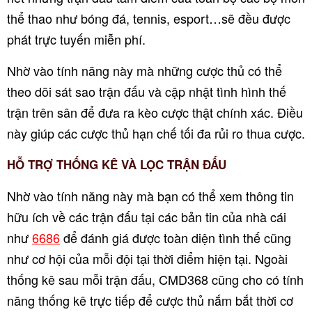
thể thao như bóng đá, tennis, esport…sẽ đều được
phát trực tuyến miễn phí.
Nhờ vào tính năng này mà những cược thủ có thể
theo dõi sát sao trận đấu và cập nhật tình hình thế
trận trên sân để đưa ra kèo cược thật chính xác. Điều
này giúp các cược thủ hạn chế tối đa rủi ro thua cược.
HỖ TRỢ THỐNG KÊ VÀ LỌC TRẬN ĐẤU
Nhờ vào tính năng này mà bạn có thể xem thông tin
hữu ích về các trận đấu tại các bản tin của nhà cái
như
6686
để đánh giá được toàn diện tình thế cũng
như cơ hội của mỗi đội tại thời điểm hiện tại. Ngoài
thống kê sau mỗi trận đấu, CMD368 cũng cho có tính
năng thống kê trực tiếp để cược thủ nắm bắt thời cơ