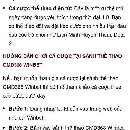
Đây là một xu thế mới
Cá cược thể thao điện tử:
ngày càng được yêu thích trong thời đại 4.0. Bạn
có thể theo dõi và đặt kèo cược cho nhiều trận đấu
của các trò chơi như Liên Minh Huyền Thoại, Dota
2…
HƯỚNG DẪN CHƠI CÁ CƯỢC TẠI SẢNH THỂ THAO
CMD368 WINBET
Nếu bạn muốn tham gia cá cược tại sảnh thể thao
CMD368 Winbet thì có thể tham khảo cá cược theo
các bước dưới đây.
Đăng nhập tài khoản vào trang web của
Bước 1:
nhà cái Winbet.
Bấm vào sảnh thể thao CMD368 Winbet
Bước 2: