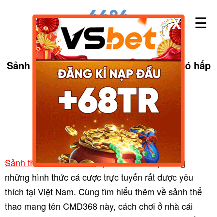
☰
X
Home
>
Thể thao
Sảnh thể thao CMD368 Winbet là gì? Có hấp
dẫn không?
Thể thao
|
04/04/2025
by
winbet88
✚ ĐĂNG KÝ 6686
✍ ĐĂNG NHẬP 6686
Sảnh thể thao CMD368
tại Winbet là một trong
những hình thức cá cược trực tuyến rất được yêu
thích tại Việt Nam. Cùng tìm hiểu thêm về sảnh thể
thao mang tên CMD368 này, cách chơi ở nhà cái