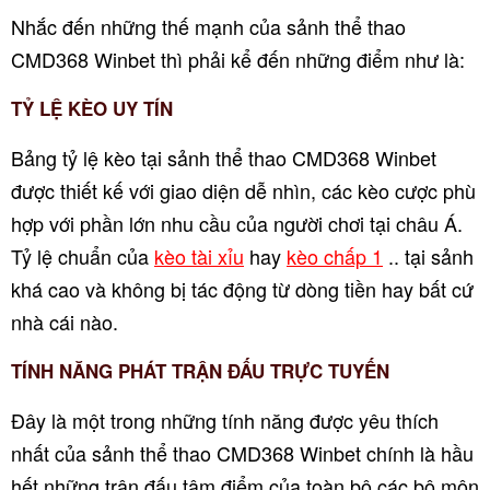
Nhắc đến những thế mạnh của sảnh thể thao
CMD368 Winbet thì phải kể đến những điểm như là:
TỶ LỆ KÈO UY TÍN
Bảng tỷ lệ kèo tại sảnh thể thao CMD368 Winbet
được thiết kế với giao diện dễ nhìn, các kèo cược phù
hợp với phần lớn nhu cầu của người chơi tại châu Á.
Tỷ lệ chuẩn của
kèo tài xỉu
hay
kèo chấp 1
.. tại sảnh
khá cao và không bị tác động từ dòng tiền hay bất cứ
nhà cái nào.
TÍNH NĂNG PHÁT TRẬN ĐẤU TRỰC TUYẾN
Đây là một trong những tính năng được yêu thích
nhất của sảnh thể thao CMD368 Winbet chính là hầu
hết những trận đấu tâm điểm của toàn bộ các bộ môn