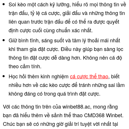
Soi kèo một cách kỹ lưỡng, hiểu rõ mọi thông tin về
trận đấu, tỷ lệ cá cược, giải đấu và những thông tin
liên quan trước trận đấu để có thể ra được quyết
định cược cuối cùng chuẩn xác nhất.
Giữ bình tĩnh, sáng suốt và tâm lý thoải mái nhất
khi tham gia đặt cược. Điều này giúp bạn sàng lọc
thông tin đặt cược dễ dàng hơn. Không nên cá độ
theo cảm tính.
Học hỏi thêm kinh nghiệm
cá cược thể thao
, biết
nhiều hơn về các kèo cược để tránh những sai lầm
không đáng có trong quá trình đặt cược.
Với các thông tin trên của winbet88.ac, mong rằng
bạn đã hiểu thêm về sảnh thể thao CMD368 Winbet.
Chúc bạn sẽ có những giờ giải trí tuyệt vời nhất tại