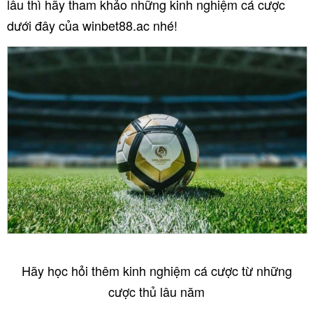
lâu thì hãy tham khảo những kinh nghiệm cá cược
dưới đây của winbet88.ac nhé!
Hãy học hỏi thêm kinh nghiệm cá cược từ những
cược thủ lâu năm