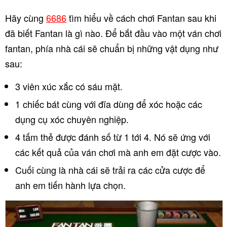
Hãy cùng
6686
tìm hiểu về cách chơi Fantan sau khi
đã biết Fantan là gì nào. Để bắt đầu vào một ván chơi
fantan, phía nhà cái sẽ chuẩn bị những vật dụng như
sau:
3 viên xúc xắc có sáu mặt.
1 chiếc bát cùng với đĩa dùng để xóc hoặc các
dụng cụ xóc chuyên nghiệp.
4 tấm thẻ được đánh số từ 1 tới 4. Nó sẽ ứng với
các kết quả của ván chơi mà anh em đặt cược vào.
Cuối cùng là nhà cái sẽ trải ra các cửa cược để
anh em tiến hành lựa chọn.