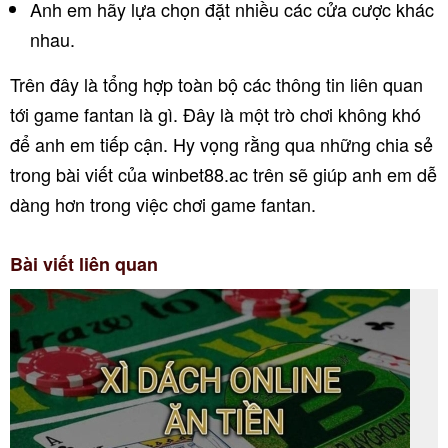
Anh em hãy lựa chọn đặt nhiều các cửa cược khác
nhau.
Trên đây là tổng hợp toàn bộ các thông tin liên quan
tới game fantan là gì. Đây là một trò chơi không khó
để anh em tiếp cận. Hy vọng rằng qua những chia sẻ
trong bài viết của winbet88.ac trên sẽ giúp anh em dễ
dàng hơn trong việc chơi game fantan.
Bài viết liên quan