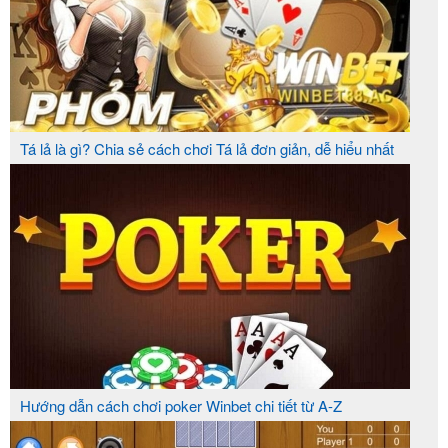
Tá lả là gì? Chia sẻ cách chơi Tá lả đơn giản, dễ hiểu nhất
Hướng dẫn cách chơi poker Winbet chi tiết từ A-Z