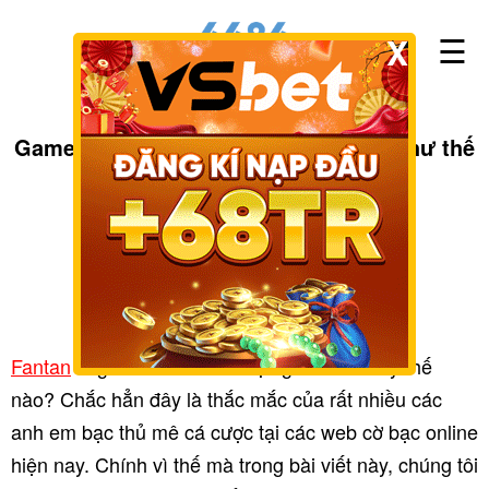
☰
X
Home
>
Casino online
Game fantan là gì? Cách chơi game như thế
nào dễ thắng?
Casino online
|
01/04/2025
by
winbet88
✚ ĐĂNG KÝ 6686
✍ ĐĂNG NHẬP 6686
Fantan
là gì và cách chơi cược game bài này thế
nào? Chắc hẳn đây là thắc mắc của rất nhiều các
anh em bạc thủ mê cá cược tại các web cờ bạc online
hiện nay. Chính vì thế mà trong bài viết này, chúng tôi