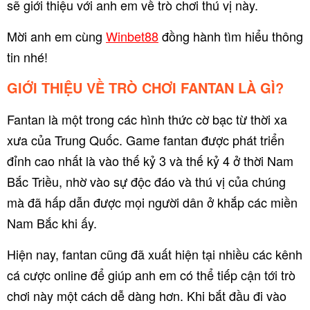
sẽ giới thiệu với anh em về trò chơi thú vị này.
Mời anh em cùng
Winbet88
đồng hành tìm hiểu thông
tin nhé!
GIỚI THIỆU VỀ TRÒ CHƠI FANTAN LÀ GÌ?
Fantan là một trong các hình thức cờ bạc từ thời xa
xưa của Trung Quốc. Game fantan được phát triển
đỉnh cao nhất là vào thế kỷ 3 và thế kỷ 4 ở thời Nam
Bắc Triều, nhờ vào sự độc đáo và thú vị của chúng
mà đã hấp dẫn được mọi người dân ở khắp các miền
Nam Bắc khi ấy.
Hiện nay, fantan cũng đã xuất hiện tại nhiều các kênh
cá cược online để giúp anh em có thể tiếp cận tới trò
chơi này một cách dễ dàng hơn. Khi bắt đầu đi vào