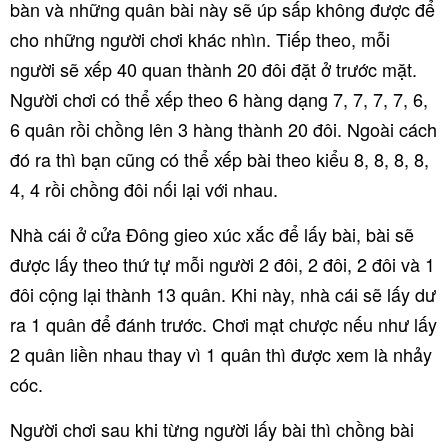
bàn và những quân bài này sẽ úp sấp không được để
cho những người chơi khác nhìn. Tiếp theo, mỗi
người sẽ xếp 40 quan thành 20 đôi đặt ở trước mặt.
Người chơi có thể xếp theo 6 hàng dạng 7, 7, 7, 7, 6,
6 quân rồi chồng lên 3 hàng thành 20 đôi. Ngoài cách
đó ra thì bạn cũng có thể xếp bài theo kiểu 8, 8, 8, 8,
4, 4 rồi chồng đôi nối lại với nhau.
Nhà cái ở cửa Đông gieo xúc xắc để lấy bài, bài sẽ
được lấy theo thứ tự mỗi người 2 đôi, 2 đôi, 2 đôi và 1
đôi cộng lại thành 13 quân. Khi này, nhà cái sẽ lấy dư
ra 1 quân để đánh trước. Chơi mạt chược nếu như lấy
2 quân liền nhau thay vì 1 quân thì được xem là nhảy
cóc.
Người chơi sau khi từng người lấy bài thì chồng bài