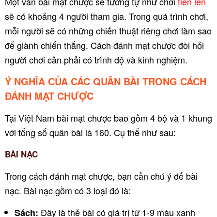
Một ván bài mạt chược sẽ tương tự như chơi
tiến lên
sẽ có khoảng 4 người tham gia. Trong quá trình chơi,
mỗi người sẽ có những chiến thuật riêng chơi làm sao
để giành chiến thắng. Cách đánh mạt chược đòi hỏi
người chơi cần phải có trình độ và kinh nghiệm.
Ý NGHĨA CỦA CÁC QUÂN BÀI TRONG CÁCH
ĐÁNH MẠT CHƯỢC
Tại Việt Nam bài mạt chược bao gồm 4 bộ và 1 khung
với tổng số quân bài là 160. Cụ thể như sau:
BÀI NẠC
Trong cách đánh mạt chược, bạn cần chú ý đế bài
nạc. Bài nạc gồm có 3 loại đó là:
Đây là thẻ bài có giá trị từ 1-9 màu xanh
Sách: