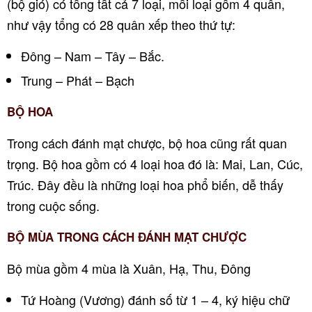
(bộ gió) có tổng tất cả 7 loại, mỗi loại gồm 4 quân,
như vậy tổng có 28 quân xếp theo thứ tự:
Đông – Nam – Tây – Bắc.
Trung – Phát – Bạch
BỘ HOA
Trong cách đánh mạt chược, bộ hoa cũng rất quan
trọng. Bộ hoa gồm có 4 loại hoa đó là: Mai, Lan, Cúc,
Trúc. Đây đều là những loại hoa phổ biến, dễ thấy
trong cuộc sống.
BỘ MÙA TRONG CÁCH ĐÁNH MẠT CHƯỢC
Bộ mùa gồm 4 mùa là Xuân, Hạ, Thu, Đông
Tứ Hoàng (Vương) đánh số từ 1 – 4, ký hiệu chữ