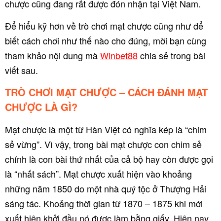
chược cũng đang rất được đón nhận tại Việt Nam.
Để hiểu kỹ hơn về trò chơi mạt chược cũng như để
biết cách chơi như thế nào cho đúng, mời bạn cùng
tham khảo nội dung mà
Winbet88
chia sẻ trong bài
viết sau.
TRÒ CHƠI MẠT CHƯỢC – CÁCH ĐÁNH MẠT
CHƯỢC LÀ GÌ?
Mạt chược là một từ Hàn Việt có nghĩa kép là “chim
sẻ vừng”. Vì vậy, trong bài mạt chược con chim sẻ
chính là con bài thứ nhất của cả bộ hay còn được gọi
là “nhất sách”. Mạt chược xuất hiện vào khoảng
những năm 1850 do một nhà quý tộc ở Thượng Hải
sáng tác. Khoảng thời gian từ 1870 – 1875 khi mới
xuất hiện khởi đầu nó được làm bằng giấy. Hiện nay,