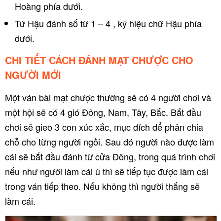
Hoàng phía dưới.
Tứ Hậu đánh số từ 1 – 4 , ký hiệu chữ Hậu phía
dưới.
CHI TIẾT CÁCH ĐÁNH MẠT CHƯỢC CHO
NGƯỜI MỚI
Một ván bài mạt chược thường sẽ có 4 người chơi và
một hội sẽ có 4 gió Đông, Nam, Tây, Bắc. Bắt đầu
chơi sẽ gieo 3 con xúc xắc, mục đích để phân chia
chỗ cho từng người ngồi. Sau đó người nào được làm
cái sẽ bắt đầu đánh từ cửa Đông, trong quá trình chơi
nếu như người làm cái ù thì sẽ tiếp tục được làm cái
trong ván tiếp theo. Nếu không thì người thắng sẽ
làm cái.