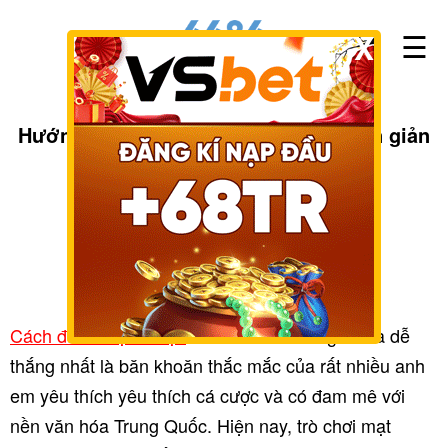
☰
X
Home
>
Mẹo cá cược
Hướng dẫn cách đánh mạt chược đơn giản
cho người mới
Mẹo cá cược
|
05/04/2025
by
winbet88
✚ ĐĂNG KÝ 6686
✍ ĐĂNG NHẬP 6686
Cách đánh mạt chược
như thế nào đơn giản và dễ
thắng nhất là băn khoăn thắc mắc của rất nhiều anh
em yêu thích yêu thích cá cược và có đam mê với
nền văn hóa Trung Quốc. Hiện nay, trò chơi mạt