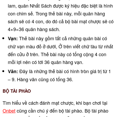
lam, quân Nhất Sách được ký hiệu đặc biệt là hình
con chim sẻ. Trong thẻ bài này, mỗi quân hàng
sách sẽ có 4 con, do đó cả bộ bài mạt chược sẽ có
4×9=36 quân hàng sách.
Thẻ bài này gồm tất cả những quân bài có
Vạn:
chữ vạn màu đỏ ở dưới, Ở trên viết chữ tàu từ nhất
đến cửu ở trên. Thẻ bài này có tổng cộng 4 con
mỗi lợi nên có tới 36 quân hàng vạn.
Đây là những thẻ bài có hình tròn giá trị từ 1
Văn:
– 9. Hàng văn cũng có tổng 36.
BỘ TÀI PHÀO
Tìm hiểu về cách đánh mạt chược, khi bạn chơi tại
Onbet
cũng cần chú ý đến bộ tài phào. Bộ tài phào