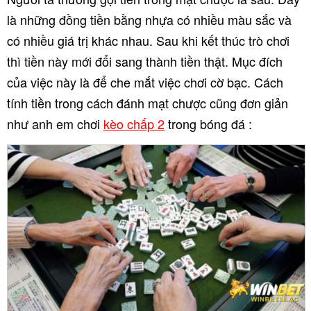
là những đồng tiền bằng nhựa có nhiều màu sắc và
có nhiều giá trị khác nhau. Sau khi kết thúc trò chơi
thì tiền này mới đổi sang thành tiền thật. Mục đích
của việc này là để che mắt việc chơi cờ bạc. Cách
tính tiền trong cách đánh mạt chược cũng đơn giản
như anh em chơi
kèo chấp 2
trong bóng đá :